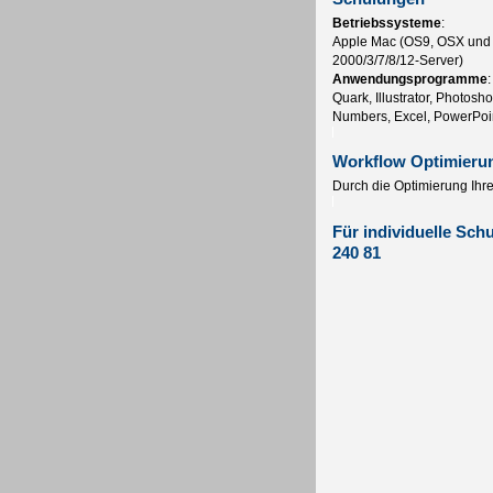
Betriebssysteme
:
Apple Mac (OS9, OSX und 
2000/3/7/8/12-Server)
Anwendungsprogramme
:
Quark, Illustrator, Photosh
Numbers, Excel, PowerPoin
Workflow Optimieru
Durch die Optimierung Ihre
Für individuelle Sch
240 81