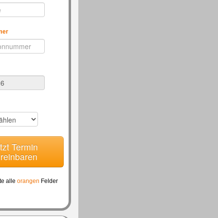
mer
tzt Termin
reinbaren
te alle
orangen
Felder